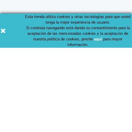
Esta tienda utiliza cookies y otras tecnologías para que usted
tenga la mejor experiencia de usuario.
Productos
Si continúa navegando está dando su consentimiento para la
aceptación de las mencionadas cookies y la aceptación de
nuestra política de cookies, pinche
aquí
para mayor
información.
Nuestra empresa
© 2026 - FARMAeasy, Tu parafarmacia de confianza.