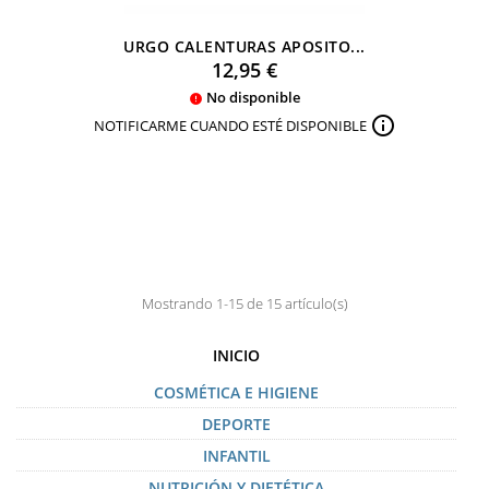
URGO CALENTURAS APOSITO...
Precio
12,95 €
No disponible


NOTIFICARME CUANDO ESTÉ DISPONIBLE
Mostrando 1-15 de 15 artículo(s)
INICIO
COSMÉTICA E HIGIENE
DEPORTE
INFANTIL
NUTRICIÓN Y DIETÉTICA