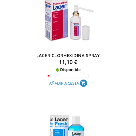
LACER CLORHEXIDINA SPRAY
Precio
11,10 €
Disponible

AÑADIR A CESTA
shopping_cart