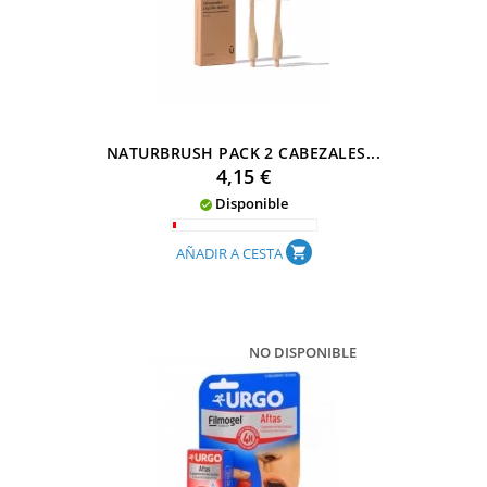
NATURBRUSH PACK 2 CABEZALES...
Precio
4,15 €
Disponible

AÑADIR A CESTA
shopping_cart
NO DISPONIBLE