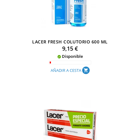
LACER FRESH COLUTORIO 600 ML
Precio
9,15 €
Disponible

AÑADIR A CESTA
shopping_cart