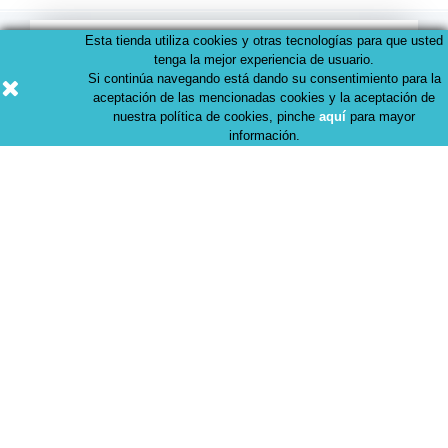
Esta tienda utiliza cookies y otras tecnologías para que usted
Recibe nuestras últimas noticias y
tenga la mejor experiencia de usuario.
ventas especiales
Si continúa navegando está dando su consentimiento para la
aceptación de las mencionadas cookies y la aceptación de
nuestra política de cookies, pinche
aquí
para mayor
información.
Puedes darte de baja en cualquier momento. Para ello,
consulta nuestra información de contacto en el aviso legal
o en cada correo Newsletter que recibas.