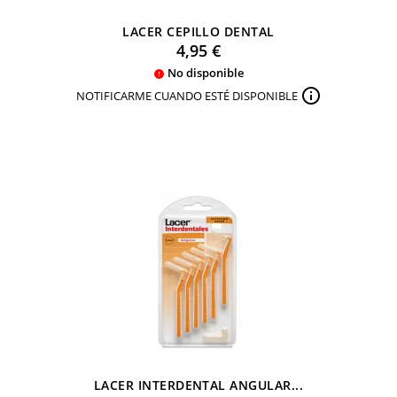
LACER CEPILLO DENTAL
Precio
4,95 €
No disponible


NOTIFICARME CUANDO ESTÉ DISPONIBLE
LACER INTERDENTAL ANGULAR...