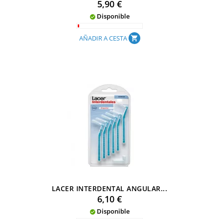
Precio
5,90 €
Disponible

AÑADIR A CESTA
shopping_cart
LACER INTERDENTAL ANGULAR...
Precio
6,10 €
Disponible
