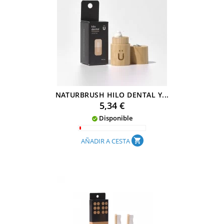
NATURBRUSH HILO DENTAL Y...
Precio
5,34 €
Disponible

AÑADIR A CESTA
shopping_cart