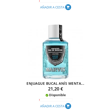
AÑADIR A CESTA
shopping_cart
ENJUAGUE BUCAL ANÍS MENTA...
Precio
21,20 €
Disponible

AÑADIR A CESTA
shopping_cart