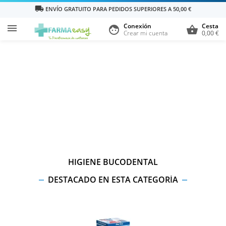
local_shipping
ENVÍO GRATUITO PARA PEDIDOS SUPERIORES A 50,00 €
Conexión
Cesta

face
shopping_basket
Crear mi cuenta
0,00 €
HIGIENE BUCODENTAL
DESTACADO EN ESTA CATEGORÍA