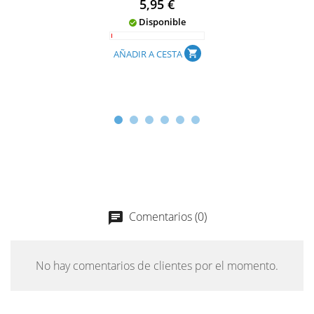
Precio
5,95 €
Disponible

AÑADIR A CESTA
shopping_cart
Comentarios (0)
chat
No hay comentarios de clientes por el momento.