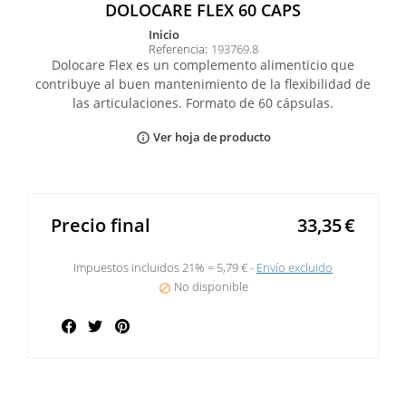
DOLOCARE FLEX 60 CAPS
inicio
Referencia:
193769.8
Dolocare Flex es un complemento alimenticio que
contribuye al buen mantenimiento de la flexibilidad de
las articulaciones. Formato de 60 cápsulas.
Ver hoja de producto
info_outline
Precio final
33,35
€
Impuestos incluidos 21% =
5,79 €
Envío excluido
No disponible

Compartir