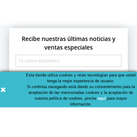
Recibe nuestras últimas noticias y
ventas especiales
Esta tienda utiliza cookies y otras tecnologías para que usted
tenga la mejor experiencia de usuario.
Puedes darte de baja en cualquier momento. Para ello,
Si continúa navegando está dando su consentimiento para la
consulta nuestra información de contacto en el aviso legal
aceptación de las mencionadas cookies y la aceptación de
o en cada correo Newsletter que recibas.
nuestra política de cookies, pinche
aquí
para mayor
información.