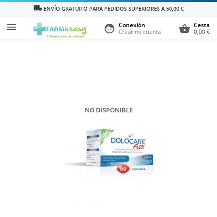
local_shipping
ENVÍO GRATUITO PARA PEDIDOS SUPERIORES A 50,00 €
Conexión
Cesta

face
shopping_basket
Crear mi cuenta
0,00 €
NO DISPONIBLE