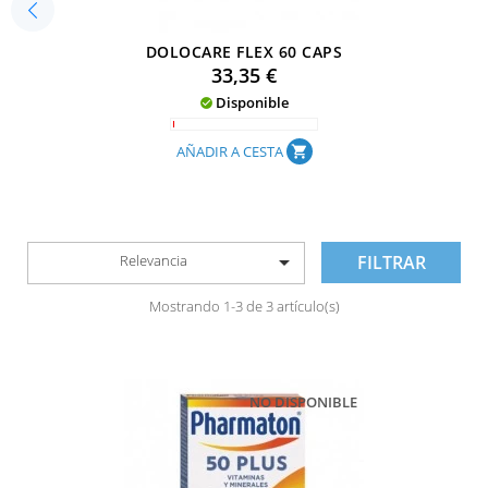
DOLOCARE FLEX 60 CAPS
Precio
33,35 €
Disponible

AÑADIR A CESTA
shopping_cart

Relevancia
FILTRAR
Mostrando 1-3 de 3 artículo(s)
NO DISPONIBLE