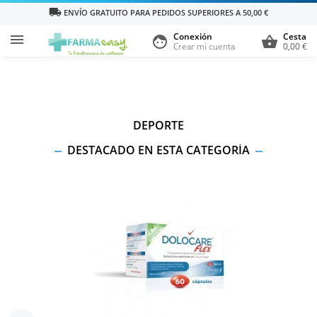
local_shipping
ENVÍO GRATUITO PARA PEDIDOS SUPERIORES A 50,00 €
Conexión
Cesta

face
shopping_basket
Crear mi cuenta
0,00 €
DEPORTE
DESTACADO EN ESTA CATEGORÍA