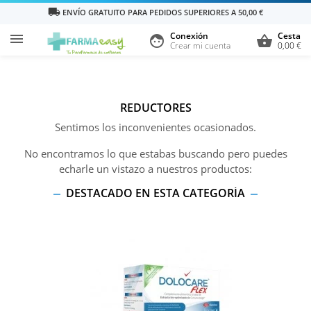
local_shipping
ENVÍO GRATUITO PARA PEDIDOS SUPERIORES A 50,00 €
Conexión
Cesta

face
shopping_basket
Crear mi cuenta
0,00 €
REDUCTORES
Sentimos los inconvenientes ocasionados.
No encontramos lo que estabas buscando pero puedes
echarle un vistazo a nuestros productos:
DESTACADO EN ESTA CATEGORÍA