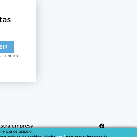
tas
de contacto
stra empresa
riencia de usuario.
ica de envíos y devoluciones