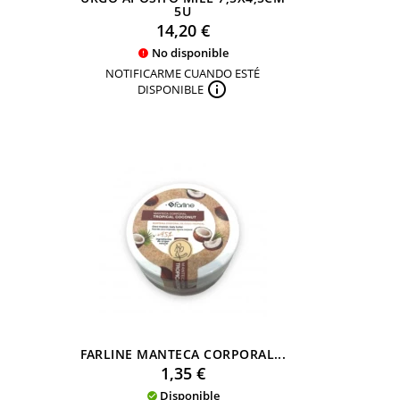
5U
Precio
14,20 €
No disponible

NOTIFICARME CUANDO ESTÉ

DISPONIBLE
FARLINE MANTECA CORPORAL...
Precio
1,35 €
Disponible
