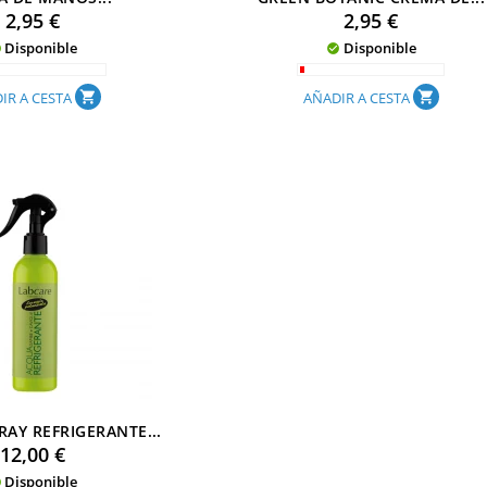
Precio
Precio
2,95 €
2,95 €
Disponible
Disponible


IR A CESTA
AÑADIR A CESTA
shopping_cart
shopping_cart
RAY REFRIGERANTE...
Precio
12,00 €
Disponible
