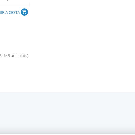
IR A CESTA
shopping_cart
 de 5 artículo(s)