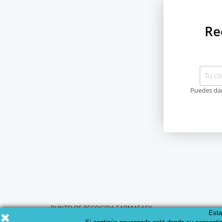
Re
Puedes dar
PUNTO DE RECOGIDA FARMAEASY
Esta
Gran Vía de les Corts Catalanes 566