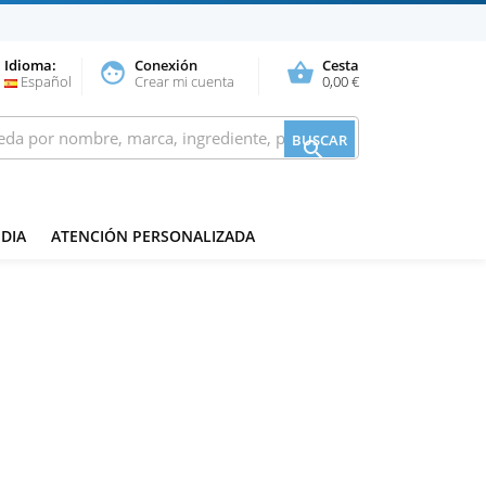
Idioma:
Conexión
Cesta
face
shopping_basket
Español
Crear mi cuenta
0,00 €
BUSCAR

DIA
ATENCIÓN PERSONALIZADA