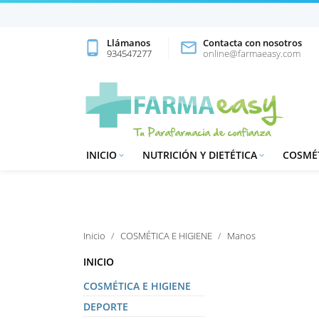
Llámanos
Contacta con nosotros
phone_android

934547277
online@farmaeasy.com
INICIO
NUTRICIÓN Y DIETÉTICA
COSMÉT


Inicio
COSMÉTICA E HIGIENE
Manos
INICIO
COSMÉTICA E HIGIENE
DEPORTE