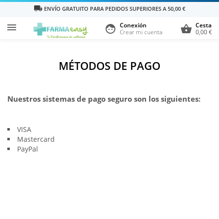
local_shipping
ENVÍO GRATUITO PARA PEDIDOS SUPERIORES A 50,00 €
Conexión
Cesta

face
shopping_basket
Crear mi cuenta
0,00 €
MÉTODOS DE PAGO
Nuestros sistemas de pago seguro son los siguientes:
VISA
Mastercard
PayPal