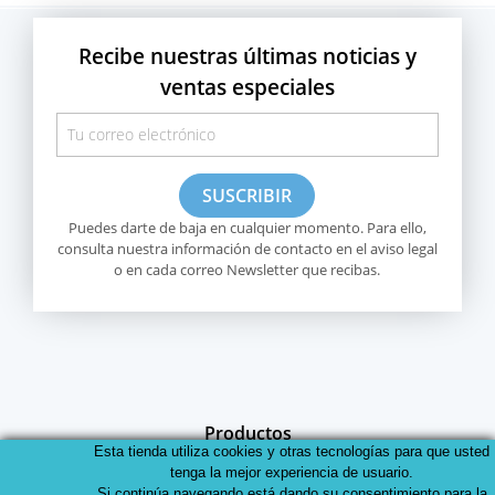
Recibe nuestras últimas noticias y
ventas especiales
Puedes darte de baja en cualquier momento. Para ello,
consulta nuestra información de contacto en el aviso legal
o en cada correo Newsletter que recibas.
Productos
Esta tienda utiliza cookies y otras tecnologías para que usted
tenga la mejor experiencia de usuario.
Nuestra empresa
Si continúa navegando está dando su consentimiento para la