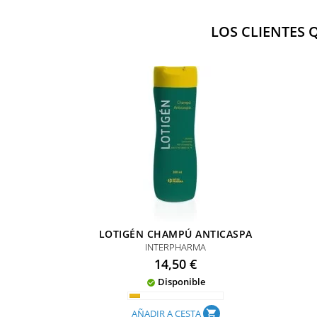
LOS CLIENTES
LOTIGÉN CHAMPÚ ANTICASPA
INTERPHARMA
Precio
14,50 €
Disponible

AÑADIR A CESTA
shopping_cart