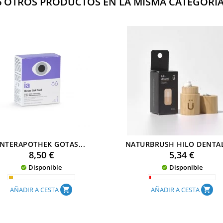
6 OTROS PRODUCTOS EN LA MISMA CATEGORÍA
INTERAPOTHEK GOTAS...
NATURBRUSH HILO DENTAL 
Precio
Precio
8,50 €
5,34 €
Disponible
Disponible


AÑADIR A CESTA
AÑADIR A CESTA
shopping_cart
shopping_cart