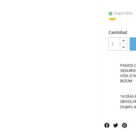
Disponible
check_circle
Cantidad
PAGOS 
SEGUROS
VISA O 
BIZUM
14 DÍAS
DEVOLV
(Sujeto 
Compartir