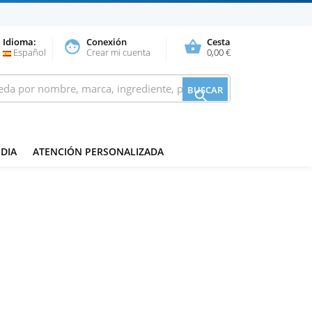
Idioma:
Conexión
Cesta
face
shopping_basket
Español
Crear mi cuenta
0,00 €
BUSCAR

DIA
ATENCIÓN PERSONALIZADA