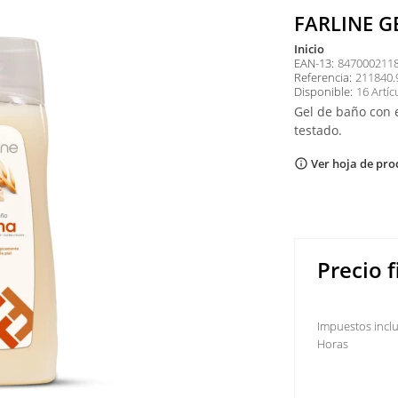
FARLINE G
inicio
EAN-13:
847000211
Referencia:
211840.
Disponible:
16 Artíc
Gel de baño con 
testado.
Ver hoja de pro
info_outline
Precio f
Impuestos incl
Horas