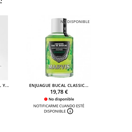
:
NO DISPONIBLE
Y...
ENJUAGUE BUCAL CLASSIC...
MULTIVI
Precio
19,78 €
No disponible

NOTIFICARME CUANDO ESTÉ

DISPONIBLE
AÑA