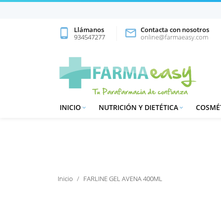
Llámanos
Contacta con nosotros
phone_android

934547277
online@farmaeasy.com
INICIO
NUTRICIÓN Y DIETÉTICA
COSMÉT


Inicio
FARLINE GEL AVENA 400ML