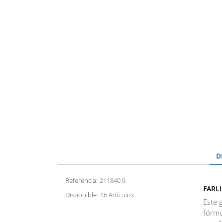
D
Referencia:
211840.9
FARL
Disponible:
16 Artículos
Este 
fórmu