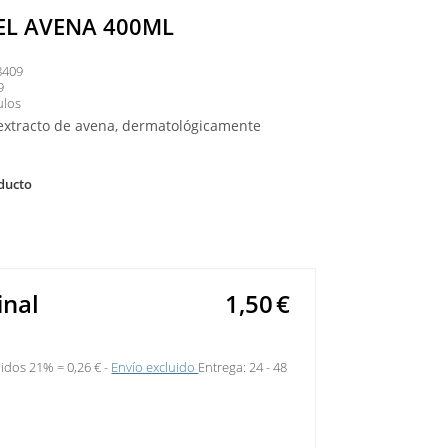
EL AVENA 400ML
8409
9
ulos
extracto de avena, dermatológicamente
ducto
inal
1,50
€
uidos 21% =
0,26 €
Envío excluido
Entrega: 24 - 48