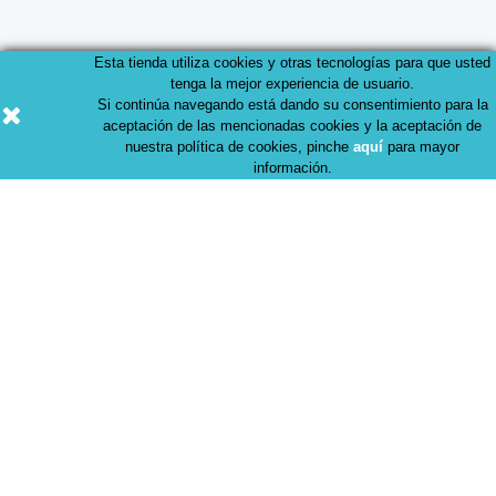
Esta tienda utiliza cookies y otras tecnologías para que usted
tenga la mejor experiencia de usuario.
Productos
Si continúa navegando está dando su consentimiento para la
aceptación de las mencionadas cookies y la aceptación de
nuestra política de cookies, pinche
aquí
para mayor
información.
Nuestra empresa
© 2026 - FARMAeasy, Tu parafarmacia de confianza.