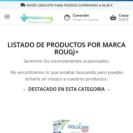
local_shipping
ENVÍO GRATUITO PARA PEDIDOS SUPERIORES A 50,00 €
Conexión
Cesta

face
shopping_basket
Crear mi cuenta
0,00 €
LISTADO DE PRODUCTOS POR MARCA
ROUGJ+
Sentimos los inconvenientes ocasionados.
No encontramos lo que estabas buscando pero puedes
echarle un vistazo a nuestros productos:
DESTACADO EN ESTA CATEGORÍA