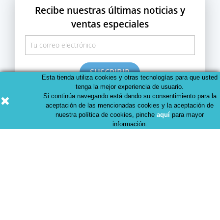
Recibe nuestras últimas noticias y
ventas especiales
Esta tienda utiliza cookies y otras tecnologías para que usted
Puedes darte de baja en cualquier momento. Para ello,
tenga la mejor experiencia de usuario.
consulta nuestra información de contacto en el aviso legal
Si continúa navegando está dando su consentimiento para la
o en cada correo Newsletter que recibas.
aceptación de las mencionadas cookies y la aceptación de
nuestra política de cookies, pinche
aquí
para mayor
información.
Productos