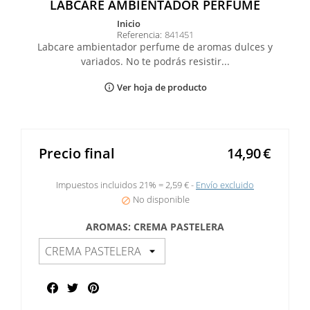
LABCARE AMBIENTADOR PERFUME
inicio
Referencia:
841451
Labcare ambientador perfume de aromas dulces y
variados. No te podrás resistir...
Ver hoja de producto
info_outline
Precio final
14,90
€
Impuestos incluidos 21% =
2,59 €
Envío excluido
No disponible

AROMAS: CREMA PASTELERA
Compartir