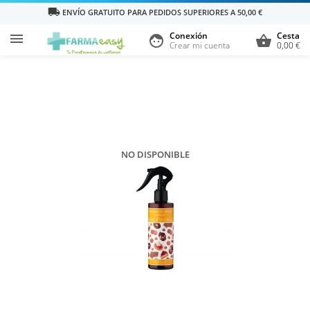
local_shipping
ENVÍO GRATUITO PARA PEDIDOS SUPERIORES A 50,00 €
Conexión
Cesta

face
shopping_basket
Crear mi cuenta
0,00 €
NO DISPONIBLE