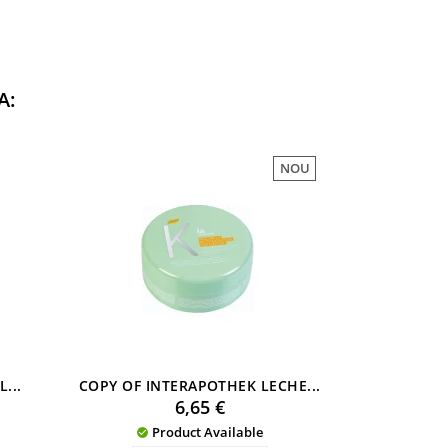
A:
NOU
...
COPY OF INTERAPOTHEK LECHE...
COPY
Preu
6,65 €
Product Available

Pro
