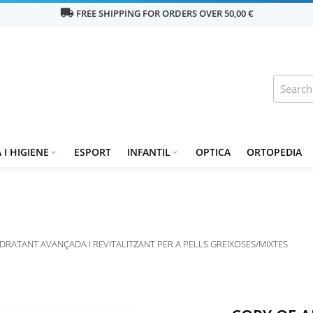
local_shipping
FREE SHIPPING FOR ORDERS OVER 50,00 €
 I HIGIENE
ESPORT
INFANTIL
OPTICA
ORTOPEDIA


IDRATANT AVANÇADA I REVITALITZANT PER A PELLS GREIXOSES/MIXTES