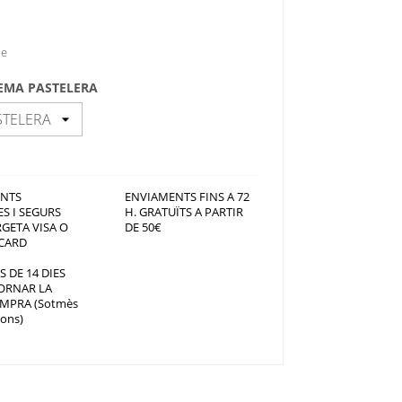
le
EMA PASTELERA
NTS
ENVIAMENTS FINS A 72
S I SEGURS
H. GRATUÏTS A PARTIR
GETA VISA O
DE 50€
CARD
S DE 14 DIES
ORNAR LA
MPRA (Sotmès
ions)