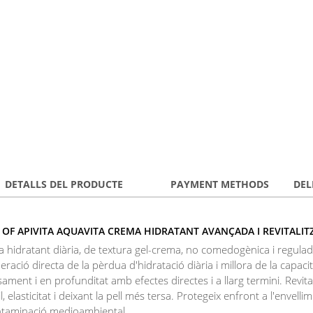
DETALLS DEL PRODUCTE
PAYMENT METHODS
DEL
 OF APIVITA AQUAVITA CREMA HIDRATANT AVANÇADA I REVITALIT
 hidratant diària, de textura gel-crema, no comedogènica i regulad
ració directa de la pèrdua d'hidratació diària i millora de la capacita
sament i en profunditat amb efectes directes i a llarg termini. Revi
l, elasticitat i deixant la pell més tersa. Protegeix enfront a l'envel
ntaminació medioambiental.