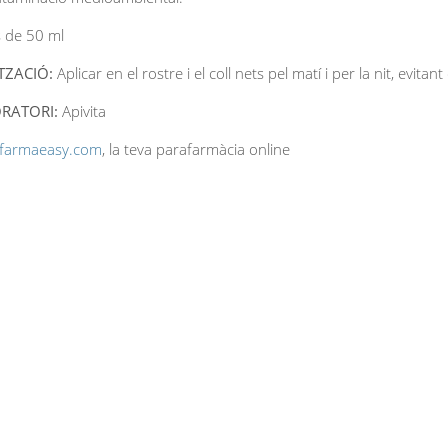
 de 50 ml
ITZACIÓ:
Aplicar en el rostre i el coll nets pel matí i per la nit, evit
RATORI:
Apivita
farmaeasy.com
, la teva parafarmàcia online