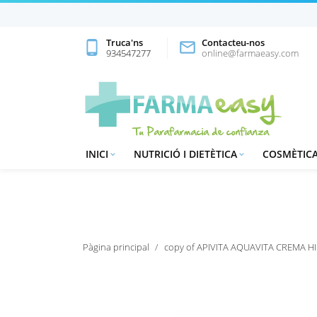
Truca'ns
Contacteu-nos
phone_android

934547277
online@farmaeasy.com
INICI
NUTRICIÓ I DIETÈTICA
COSMÈTICA


Pàgina principal
copy of APIVITA AQUAVITA CREMA H