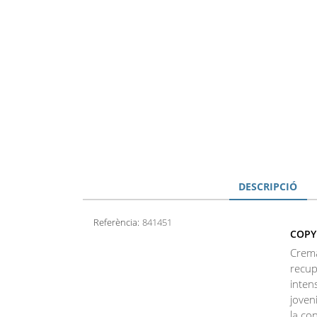
DESCRIPCIÓ
Referència:
841451
COPY
Crema
recupe
inten
joveni
la co