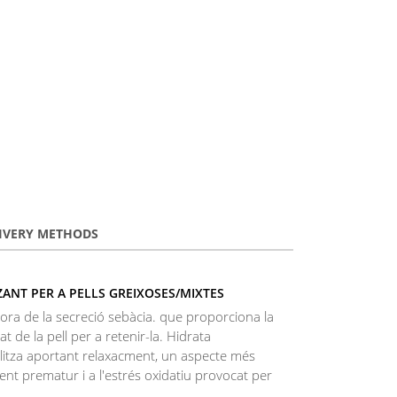
IVERY METHODS
ZANT PER A PELLS GREIXOSES/MIXTES
ora de la secreció sebàcia. que proporciona la
t de la pell per a retenir-la. Hidrata
talitza aportant relaxacment, un aspecte més
liment prematur i a l'estrés oxidatiu provocat per