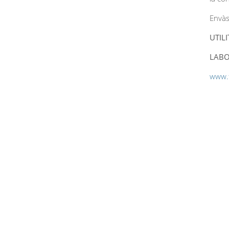
Envàs
UTIL
LABO
www.