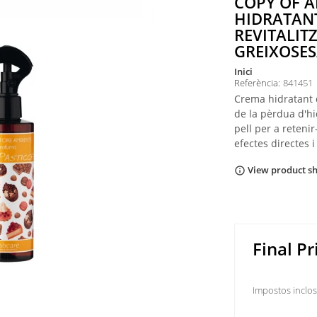
COPY OF A
HIDRATAN
REVITALIT
GREIXOSES
inici
Referència:
841451
Crema hidratant d
de la pèrdua d'hid
pell per a reteni
efectes directes i
View product s
info_outline
Final Pr
Impostos inclo