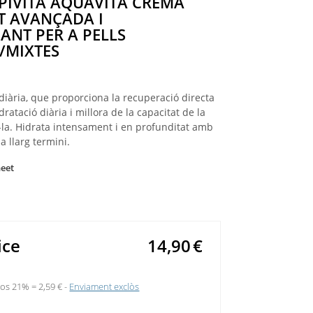
PIVITA AQUAVITA CREMA
T AVANÇADA I
ZANT PER A PELLS
/MIXTES
iària, que proporciona la recuperació directa
ratació diària i millora de la capacitat de la
r-la. Hidrata intensament i en profunditat amb
 a llarg termini.
heet
ice
14,90
€
sos 21% =
2,59 €
Enviament exclòs