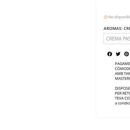
No disponib

AROMAS: CR
Compartir
PAGAME
CÒMODE
AMB TAR
MASTER
DISPOSE
PER RET
TEVA CO
a condic