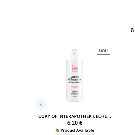
6
NOU
COPY OF INTERAPOTHEK LECHE...
Preu
6,20 €
Product Available
