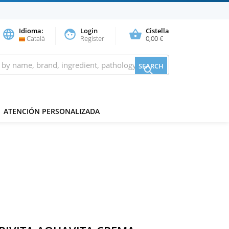
Idioma:
Login
Cistella
language
face
shopping_basket
Català
Register
0,00 €
SEARCH

ATENCIÓN PERSONALIZADA