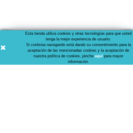
Esta tienda utiliza cookies y otras tecnologías para que usted
Recibe nuestras últimas noticias y
tenga la mejor experiencia de usuario.
Si continúa navegando está dando su consentimiento para la
ventas especiales
aceptación de las mencionadas cookies y la aceptación de
nuestra política de cookies, pinche
aquí
para mayor
información.
Puedes darte de baja en cualquier momento. Para ello,
consulta nuestra información de contacto en el aviso legal
o en cada correo Newsletter que recibas.