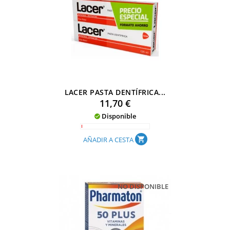
LACER PASTA DENTÍFRICA...
Precio
11,70 €
Disponible

AÑADIR A CESTA
shopping_cart
NO DISPONIBLE