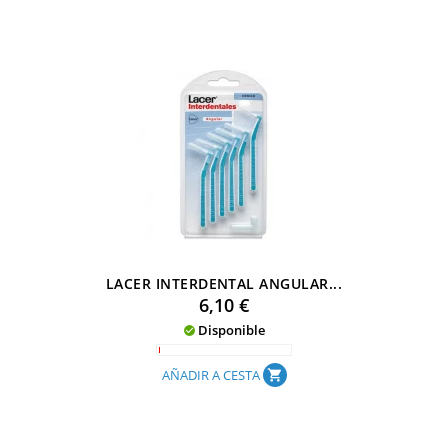
LACER INTERDENTAL ANGULAR...
Precio
6,10 €
Disponible

AÑADIR A CESTA
shopping_cart