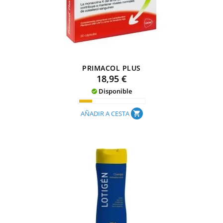
PRIMACOL PLUS
Precio
18,95 €
Disponible

AÑADIR A CESTA
shopping_cart