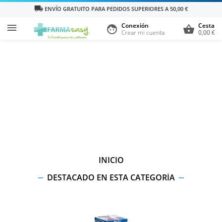
local_shipping
ENVÍO GRATUITO PARA PEDIDOS SUPERIORES A 50,00 €
Conexión
Cesta

face
shopping_basket
Crear mi cuenta
0,00 €
INICIO
DESTACADO EN ESTA CATEGORÍA