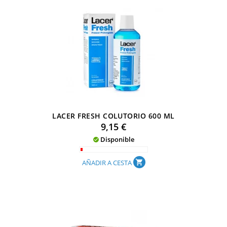
LACER FRESH COLUTORIO 600 ML
Precio
9,15 €
Disponible

AÑADIR A CESTA
shopping_cart