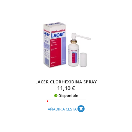
LACER CLORHEXIDINA SPRAY
Precio
11,10 €
Disponible

AÑADIR A CESTA
shopping_cart