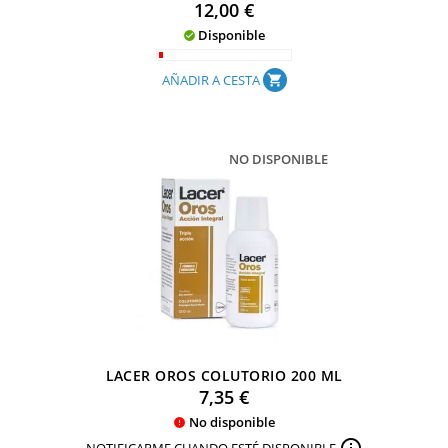
Precio
12,00 €
Disponible

AÑADIR A CESTA
shopping_cart
NO DISPONIBLE
LACER OROS COLUTORIO 200 ML
Precio
7,35 €
No disponible


NOTIFICARME CUANDO ESTÉ DISPONIBLE