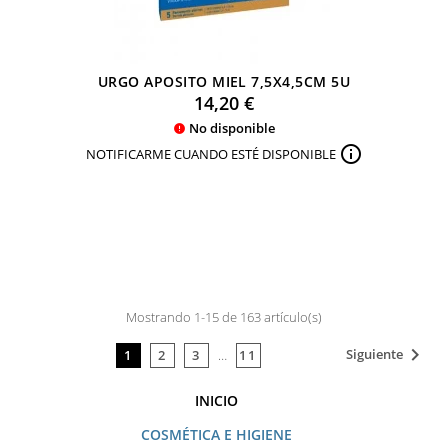
URGO APOSITO MIEL 7,5X4,5CM 5U
Precio
14,20 €
No disponible


NOTIFICARME CUANDO ESTÉ DISPONIBLE
Mostrando 1-15 de 163 artículo(s)

Siguiente
1
2
3
…
11
INICIO
COSMÉTICA E HIGIENE