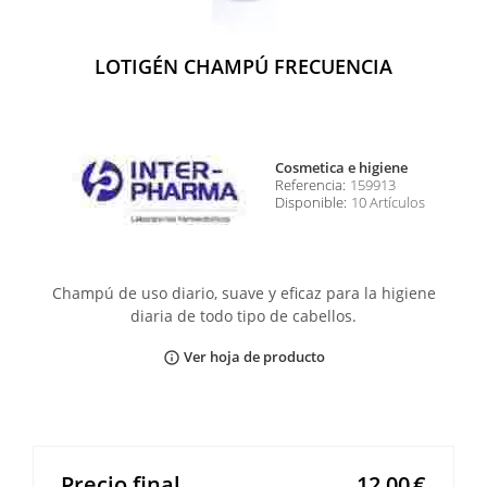
LOTIGÉN CHAMPÚ FRECUENCIA
cosmetica e higiene
Referencia:
159913
Disponible:
10 Artículos
Champú de uso diario, suave y eficaz para la higiene
diaria de todo tipo de cabellos.
Ver hoja de producto
info_outline
Precio final
12,00
€