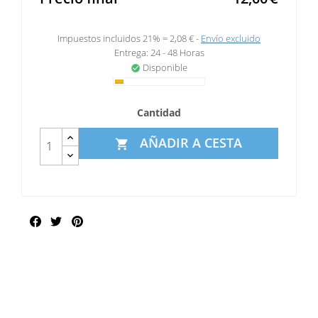
Impuestos incluidos 21% =
2,08 €
Envío excluido
Entrega: 24 - 48 Horas
Disponible
check_circle
Cantidad
AÑADIR A CESTA

Compartir