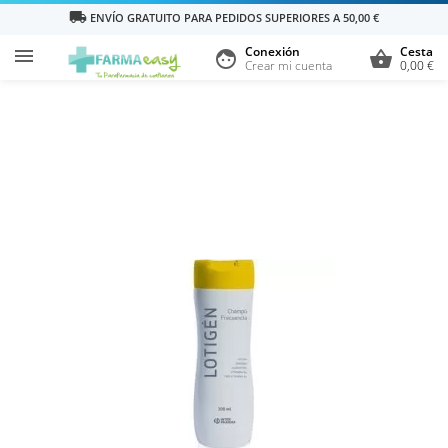
local_shipping
ENVÍO GRATUITO PARA PEDIDOS SUPERIORES A 50,00 €
Conexión
Cesta

face
shopping_basket
Crear mi cuenta
0,00 €