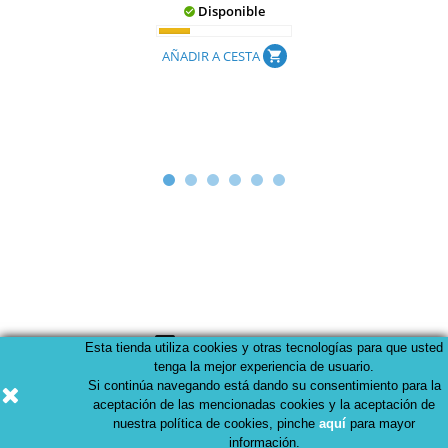
Disponible

AÑADIR A CESTA
shopping_cart
Comentarios (0)
chat
Esta tienda utiliza cookies y otras tecnologías para que usted
tenga la mejor experiencia de usuario.
Si continúa navegando está dando su consentimiento para la
aceptación de las mencionadas cookies y la aceptación de
No hay comentarios de clientes por el momento.
nuestra política de cookies, pinche
aquí
para mayor
información.