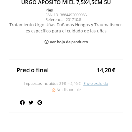
URGO APOSITO MIEL 7,5X4,5CM 5U
pies
EAN-13:
3664492000985
Referencia:
201710.8
Tratamiento Urgo Uñas Dañadas Hongos y Traumatismos
es específico para el cuidado de las uñas
Ver hoja de producto
info_outline
Precio final
14,20
€
Impuestos incluidos 21% =
2,46 €
Envío excluido
No disponible

Compartir