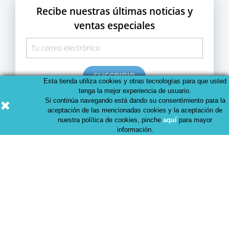
Recibe nuestras últimas noticias y
ventas especiales
Esta tienda utiliza cookies y otras tecnologías para que usted
Puedes darte de baja en cualquier momento. Para ello,
tenga la mejor experiencia de usuario.
consulta nuestra información de contacto en el aviso legal
Si continúa navegando está dando su consentimiento para la
o en cada correo Newsletter que recibas.
aceptación de las mencionadas cookies y la aceptación de
nuestra política de cookies, pinche
aquí
para mayor
información.
Productos