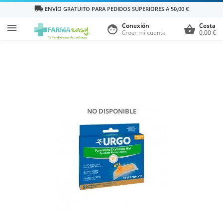
local_shipping
ENVÍO GRATUITO PARA PEDIDOS SUPERIORES A 50,00 €
Conexión
Cesta

face
shopping_basket
Crear mi cuenta
0,00 €
NO DISPONIBLE