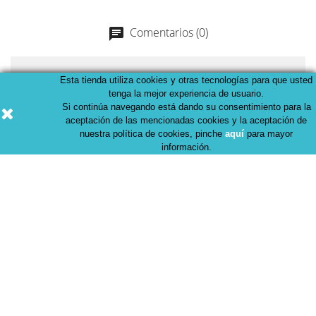
Comentarios (0)
chat
No hay comentarios de clientes por el momento.
Esta tienda utiliza cookies y otras tecnologías para que usted
tenga la mejor experiencia de usuario.
Si continúa navegando está dando su consentimiento para la
aceptación de las mencionadas cookies y la aceptación de
nuestra política de cookies, pinche
aquí
para mayor
información.
Recibe nuestras últimas noticias y
ventas especiales