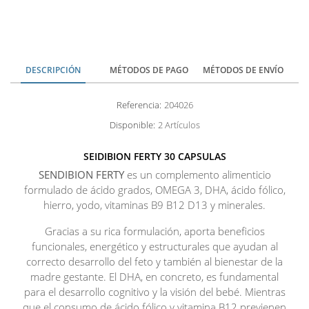
DESCRIPCIÓN
MÉTODOS DE PAGO
MÉTODOS DE ENVÍO
Referencia:
204026
Disponible:
2 Artículos
SEIDIBION FERTY 30 CAPSULAS
SENDIBION FERTY
es un complemento alimenticio
formulado de ácido grados, OMEGA 3, DHA, ácido fólico,
hierro, yodo, vitaminas B9 B12 D13 y minerales.
Gracias a su rica formulación, aporta beneficios
funcionales, energético y estructurales que ayudan al
correcto desarrollo del feto y también al bienestar de la
madre gestante. El DHA, en concreto, es fundamental
para el desarrollo cognitivo y la visión del bebé. Mientras
que el consumo de ácido fólico y vitamina B12 previenen