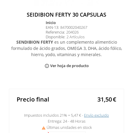
SEIDIBION FERTY 30 CAPSULAS
inicio
EAN-13:
8470002040267
Referencia:
204026
Disponible:
2 Artículos
SENDIBION FERTY
es un complemento alimenticio
formulado de ácido grados, OMEGA 3, DHA, ácido fólico,
hierro, yodo, vitaminas y minerales.
Ver hoja de producto
info_outline
Precio final
31,50
€
Impuestos incluidos 21% =
5,47 €
Envío excluido
Entrega: 24 - 48 Horas
Últimas unidades en stock
