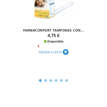
FARMACONFORT TAMPONES CON...
Precio
4,75 €
Disponible

AÑADIR A CESTA
shopping_cart