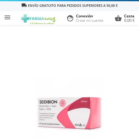
local_shipping
ENVÍO GRATUITO PARA PEDIDOS SUPERIORES A 50,00 €
Conexión
Cesta

face
shopping_basket
Crear mi cuenta
0,00 €