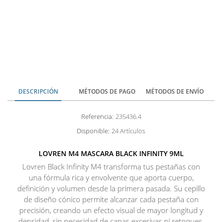
DESCRIPCIÓN
MÉTODOS DE PAGO
MÉTODOS DE ENVÍO
Referencia:
235436.4
Disponible:
24 Artículos
LOVREN M4 MASCARA BLACK INFINITY 9ML
Lovren Black Infinity M4 transforma tus pestañas con
una fórmula rica y envolvente que aporta cuerpo,
definición y volumen desde la primera pasada. Su cepillo
de diseño cónico permite alcanzar cada pestaña con
precisión, creando un efecto visual de mayor longitud y
densidad, sin necesidad de capas excesivas ni retoques.