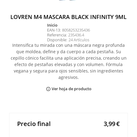
LOVREN M4 MASCARA BLACK INFINITY 9ML
inicio
EAN-13:
8058253235436
Referencia:
235436.4
Disponible:
24 Artículos
Intensifica tu mirada con una máscara negra profunda
que moldea, define y da cuerpo a cada pestaña. Su
cepillo cónico facilita una aplicación precisa, creando un
efecto de pestañas elevadas y con volumen. Fórmula
vegana y segura para ojos sensibles, sin ingredientes
agresivos.
Ver hoja de producto
info_outline
Precio final
3,99
€