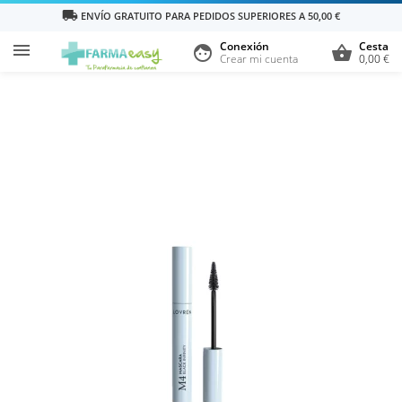
local_shipping
ENVÍO GRATUITO PARA PEDIDOS SUPERIORES A 50,00 €
Conexión
Cesta

face
shopping_basket
Crear mi cuenta
0,00 €