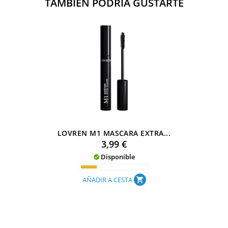
TAMBIÉN PODRÍA GUSTARTE
LOVREN M1 MASCARA EXTRA...
Precio
3,99 €
Disponible

AÑADIR A CESTA
shopping_cart