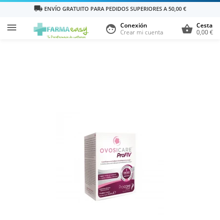
local_shipping
ENVÍO GRATUITO PARA PEDIDOS SUPERIORES A 50,00 €
Conexión
Cesta

face
shopping_basket
Crear mi cuenta
0,00 €