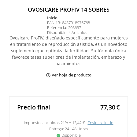
OVOSICARE PROFIV 14 SOBRES
inicio
EAN-13:
8437018976768
Referencia:
205637
Disponible:
4 Artículos
Ovosicare ProFIV, diseñado específicamente para mujeres
en tratamiento de reproducción asistida, es un novedoso
suplemento que optimiza la fertilidad. Su fórmula única
favorece tasas superiores de implantación, embarazo y
nacimientos.
Ver hoja de producto
info_outline
Precio final
77,30
€
Impuestos incluidos 21% =
13,42 €
Envío excluido
Entrega: 24 - 48 Horas
Disponible
check_circle