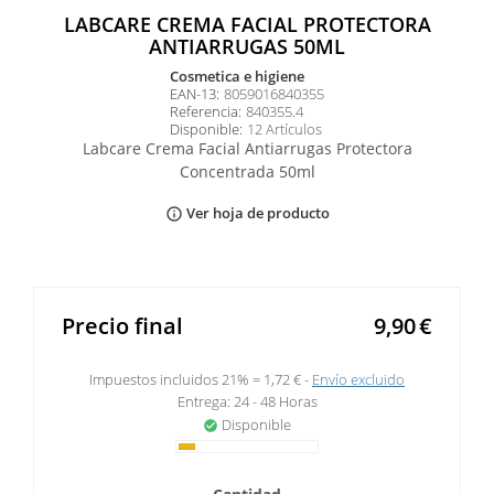
LABCARE CREMA FACIAL PROTECTORA
ANTIARRUGAS 50ML
cosmetica e higiene
EAN-13:
8059016840355
Referencia:
840355.4
Disponible:
12 Artículos
Labcare Crema Facial Antiarrugas Protectora
Concentrada 50ml
Ver hoja de producto
info_outline
Precio final
9,90
€
Impuestos incluidos 21% =
1,72 €
Envío excluido
Entrega: 24 - 48 Horas
Disponible
check_circle