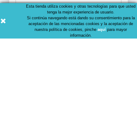
Esta tienda utiliza cookies y otras tecnologías para que usted
tenga la mejor experiencia de usuario.
Si continúa navegando está dando su consentimiento para la
aceptación de las mencionadas cookies y la aceptación de
nuestra política de cookies, pinche
aquí
para mayor
Puedes darte de baja en cualquier momento. Para ello,
información.
consulta nuestra información de contacto en el aviso legal
o en cada correo Newsletter que recibas.
Productos