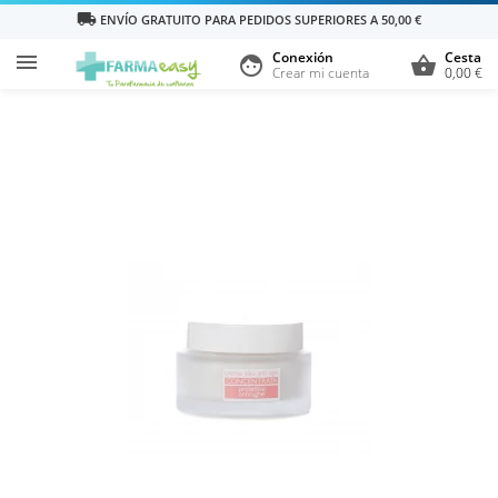
local_shipping
ENVÍO GRATUITO PARA PEDIDOS SUPERIORES A 50,00 €
Conexión
Cesta

face
shopping_basket
Crear mi cuenta
0,00 €