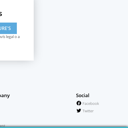
s
ís legal o a
pany
Social
Facebook
Twitter
ent