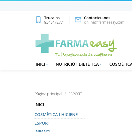
Truca'ns
Contacteu-nos
phone_android

934547277
online@farmaeasy.com
INICI
NUTRICIÓ I DIETÈTICA
COSMÈTICA


Pàgina principal
ESPORT
INICI
COSMÈTICA I HIGIENE
ESPORT
SUBCATEGO
INFANTIL