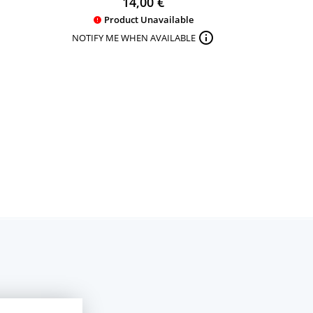
14,00 €
Product Unavailable


NOTIFY ME WHEN AVAILABLE