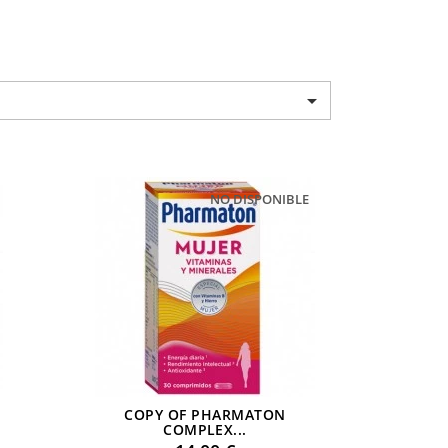

NO DISPONIBLE
COPY OF PHARMATON
COMPLEX...
Preu