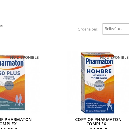
s.
Rellevància
Ordena per:
NO DISPONIBLE
NO DISPONIBLE
OF PHARMATON
COPY OF PHARMATON
OMPLEX...
COMPLEX...
Preu
Preu