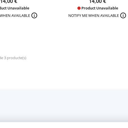
14,00 €
14,00 €
uct Unavailable
Product Unavailable



 WHEN AVAILABLE
NOTIFY ME WHEN AVAILABLE
de 3 producte(s)