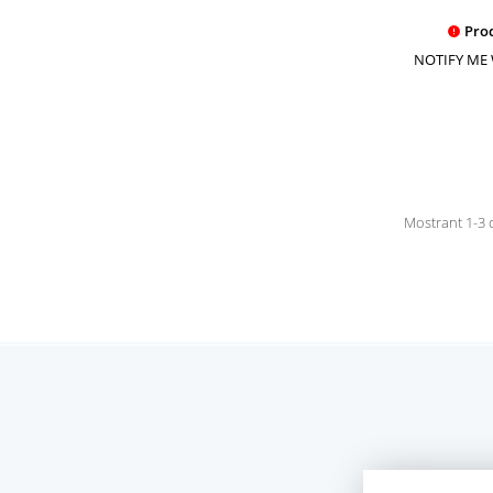
Prod

NOTIFY ME
Mostrant 1-3 