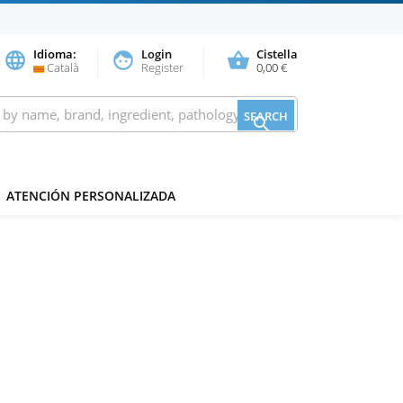
Idioma:
Login
Cistella
language
face
shopping_basket
Català
Register
0,00 €
SEARCH

ATENCIÓN PERSONALIZADA