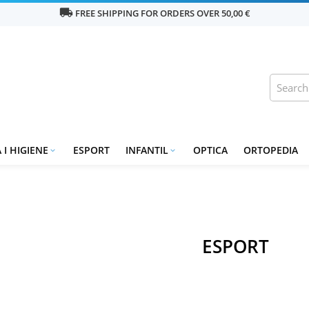
local_shipping
FREE SHIPPING FOR ORDERS OVER 50,00 €
 I HIGIENE
ESPORT
INFANTIL
OPTICA
ORTOPEDIA


ESPORT
RIES