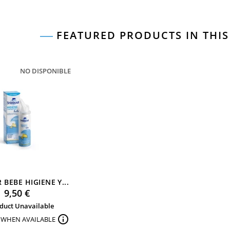
FEATURED PRODUCTS IN THI
NO DISPONIBLE
 BEBE HIGIENE Y...
Preu
9,50 €
duct Unavailable

 WHEN AVAILABLE