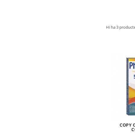
Hi ha 3 producte
COPY 
C