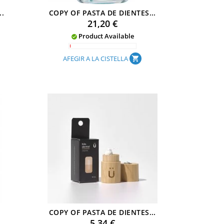
..
COPY OF PASTA DE DIENTES...
Preu
21,20 €
Product Available

AFEGIR A LA CISTELLA
shopping_cart
.
COPY OF PASTA DE DIENTES...
Preu
5,34 €