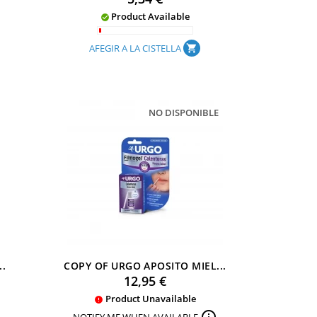
Product Available

AFEGIR A LA CISTELLA
shopping_cart
NO DISPONIBLE
..
COPY OF URGO APOSITO MIEL...
Preu
12,95 €
Product Unavailable
