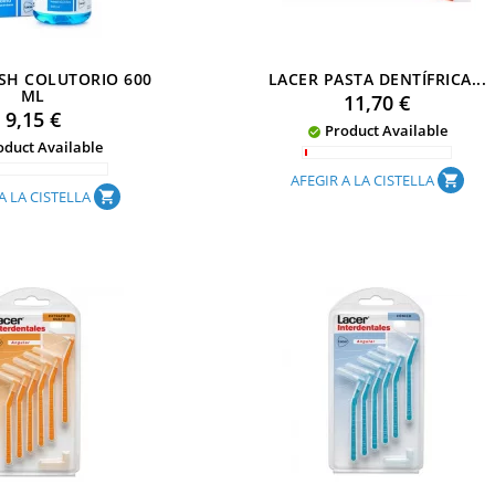
SH COLUTORIO 600
LACER PASTA DENTÍFRICA...
ML
Preu
11,70 €
Preu
9,15 €
Product Available

duct Available
AFEGIR A LA CISTELLA
shopping_cart
A LA CISTELLA
shopping_cart