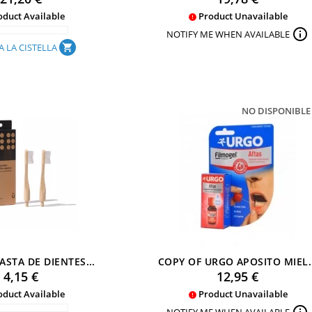
duct Available
Product Unavailable


NOTIFY ME WHEN AVAILABLE
A LA CISTELLA
shopping_cart
NO DISPONIBLE
ASTA DE DIENTES...
COPY OF URGO APOSITO MIEL.
Preu
Preu
4,15 €
12,95 €
duct Available
Product Unavailable
