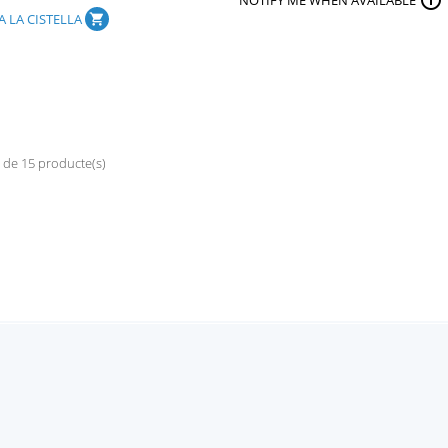

NOTIFY ME WHEN AVAILABLE
A LA CISTELLA
shopping_cart
 de 15 producte(s)