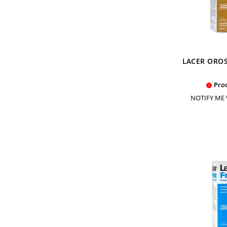
LACER OROS
Prod

NOTIFY ME