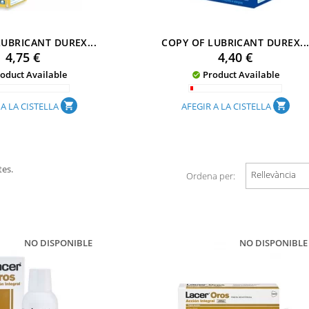
LUBRICANT DUREX...
COPY OF LUBRICANT DUREX..
Preu
Preu
4,75 €
4,40 €
oduct Available
Product Available

 A LA CISTELLA
AFEGIR A LA CISTELLA
shopping_cart
shopping_cart
tes.
Rellevància
Ordena per:
NO DISPONIBLE
NO DISPONIBLE