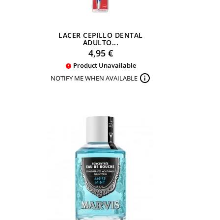
LACER CEPILLO DENTAL
ADULTO...
Preu
4,95 €
Product Unavailable


NOTIFY ME WHEN AVAILABLE