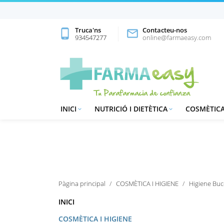
Truca'ns
Contacteu-nos
phone_android

934547277
online@farmaeasy.com
INICI
NUTRICIÓ I DIETÈTICA
COSMÈTICA


Pàgina principal
COSMÈTICA I HIGIENE
Higiene Buc
INICI
COSMÈTICA I HIGIENE