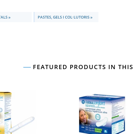
RIES
TALS
PASTES, GELS I COL·LUTORIS
FEATURED PRODUCTS IN THI