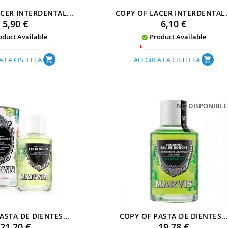
CER INTERDENTAL...
COPY OF LACER INTERDENTAL.
Preu
Preu
5,90 €
6,10 €
duct Available
Product Available

A LA CISTELLA
AFEGIR A LA CISTELLA
shopping_cart
shopping_cart
NO DISPONIBLE
ASTA DE DIENTES...
COPY OF PASTA DE DIENTES..
Preu
Preu
21,20 €
19,78 €