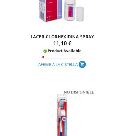
LACER CLORHEXIDINA SPRAY
Preu
11,10 €
Product Available

AFEGIR A LA CISTELLA
shopping_cart
NO DISPONIBLE