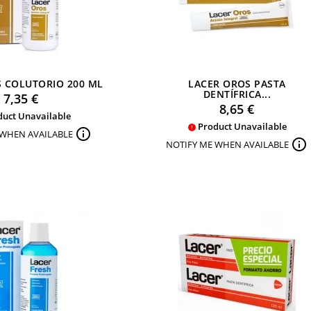
 COLUTORIO 200 ML
LACER OROS PASTA
Preu
DENTÍFRICA...
7,35 €
Preu
8,65 €
uct Unavailable
Product Unavailable


 WHEN AVAILABLE

NOTIFY ME WHEN AVAILABLE