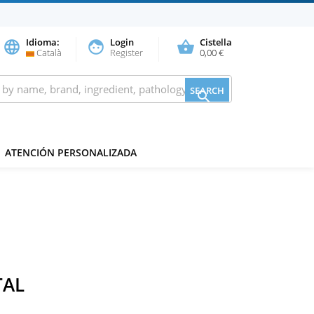
Idioma:
Login
Cistella
language
face
shopping_basket
Català
Register
0,00 €
SEARCH

ATENCIÓN PERSONALIZADA
TAL