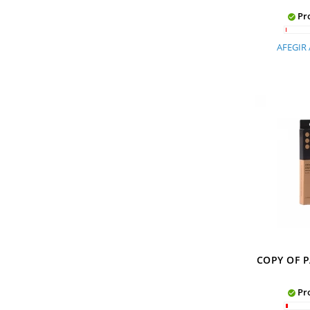
Pro

AFEGIR 
COPY OF P
Pro
