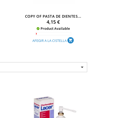
.
COPY OF PASTA DE DIENTES...
FARLINE
Preu
4,15 €
Product Available

AFEGIR A LA CISTELLA
AF
shopping_cart
