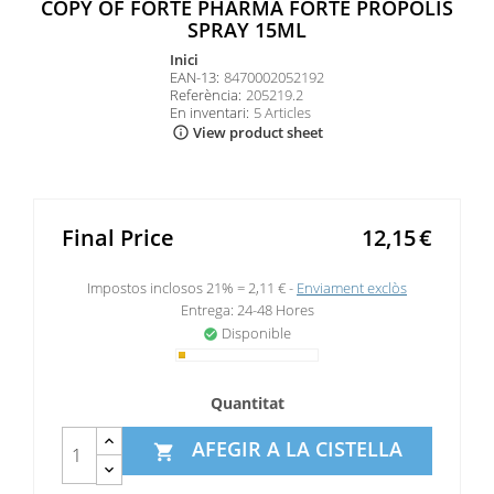
COPY OF FORTE PHARMA FORTE PROPOLIS
SPRAY 15ML
inici
EAN-13:
8470002052192
Referència:
205219.2
En inventari:
5 Articles
View product sheet
info_outline
Final Price
12,15
€
Impostos inclosos 21% =
2,11 €
Enviament exclòs
Entrega: 24-48 Hores
Disponible
check_circle
Quantitat
AFEGIR A LA CISTELLA
