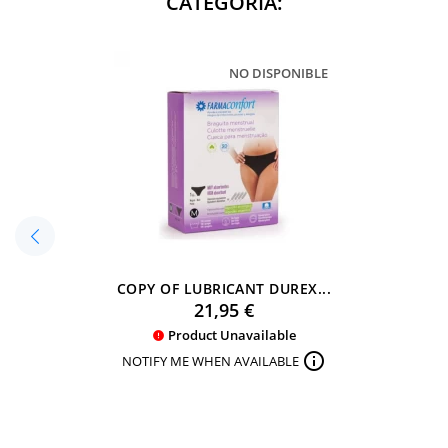
CATEGORIA:
NO DISPONIBLE
COPY OF LUBRICANT DUREX...
Preu
21,95 €
Product Unavailable


NOTIFY ME WHEN AVAILABLE