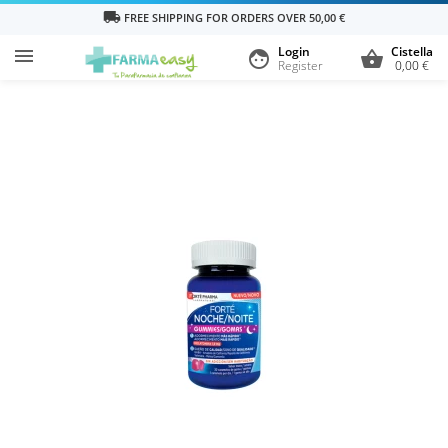
local_shipping
FREE SHIPPING FOR ORDERS OVER 50,00 €
Login
Cistella

face
shopping_basket
Register
0,00 €