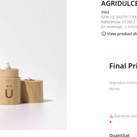
AGRIDULCE
inici
EAN-13:
843701730
Referència:
013853
En inventari:
2 Artic
View product s
info_outline
Final Pr
Impostos inclo
Hores
Darreres uni

Quantitat