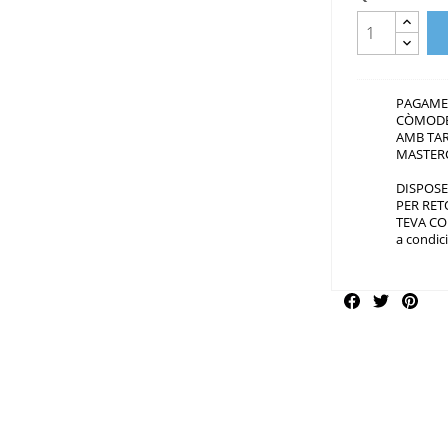
PAGAME
CÒMODE
AMB TAR
MASTER
DISPOSE
PER RET
TEVA CO
a condic
Compartir