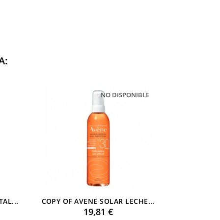
A:
NO DISPONIBLE
AL...
COPY OF AVENE SOLAR LECHE...
COPY OF 
Preu
19,81 €