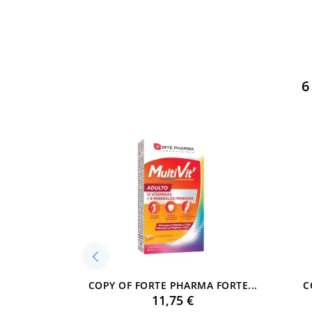
6
COPY OF FORTE PHARMA FORTE...
C
Preu
11,75 €