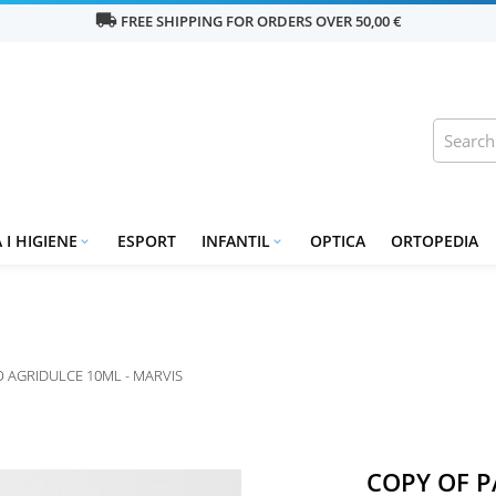
local_shipping
FREE SHIPPING FOR ORDERS OVER 50,00 €
 I HIGIENE
ESPORT
INFANTIL
OPTICA
ORTOPEDIA


O AGRIDULCE 10ML - MARVIS
COPY OF P