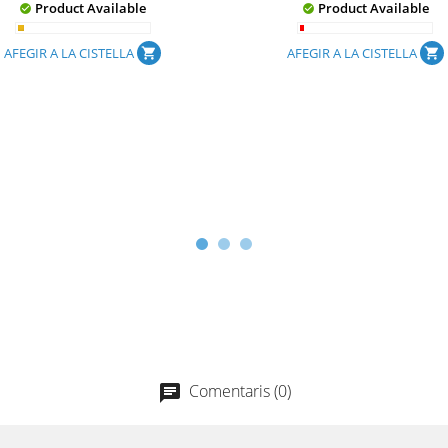
Product Available
Product Available


AFEGIR A LA CISTELLA
AFEGIR A LA CISTELLA
shopping_cart
shopping_cart
Comentaris (0)
chat