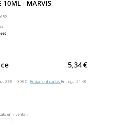
 10ML - MARVIS
0182
les
heet
ice
5,34
€
sos 21% =
0,93 €
Enviament exclòs
Entrega: 24-48
tats en inventari