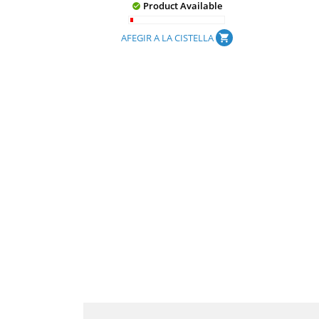
Product Available

AFEGIR A LA CISTELLA
shopping_cart