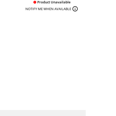
Product Unavailable
Pr



NOTIFY ME WHEN AVAILABLE
AFEGIR