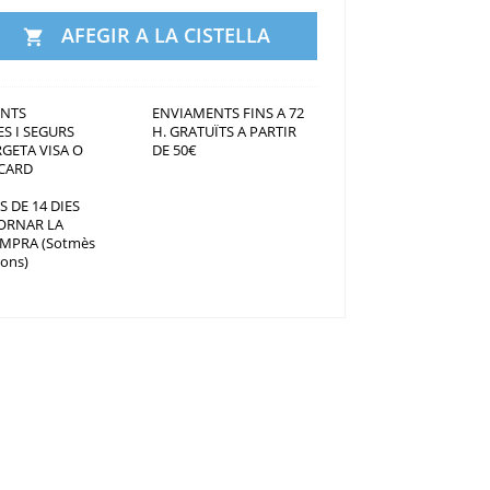
AFEGIR A LA CISTELLA

NTS
ENVIAMENTS FINS A 72
S I SEGURS
H. GRATUÏTS A PARTIR
GETA VISA O
DE 50€
CARD
S DE 14 DIES
ORNAR LA
MPRA (Sotmès
ions)