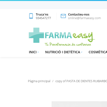
Truca'ns
Contacteu-nos
phone_android

934547277
online@farmaeasy.com
INICI
NUTRICIÓ I DIETÈTICA
COSMÈTICA


Pàgina principal
copy of PASTA DE DIENTES RUIBARB