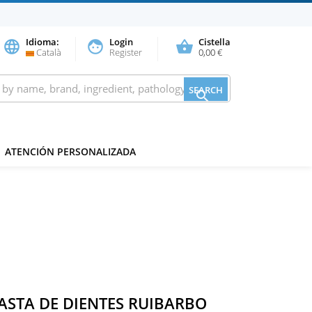
Idioma:
Login
Cistella
language
face
shopping_basket
Català
Register
0,00 €
SEARCH

ATENCIÓN PERSONALIZADA
ASTA DE DIENTES RUIBARBO