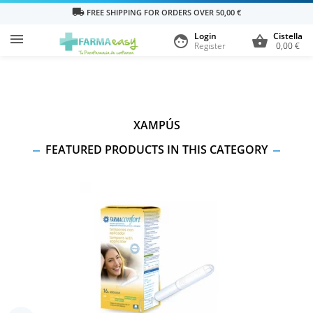
local_shipping
FREE SHIPPING FOR ORDERS OVER 50,00 €
Login
Cistella

face
shopping_basket
Register
0,00 €
XAMPÚS
FEATURED PRODUCTS IN THIS CATEGORY