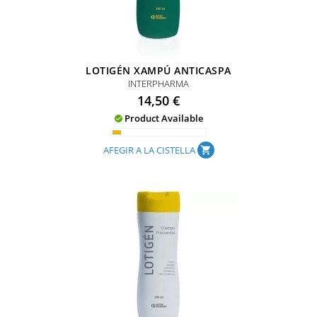
LOTIGÉN XAMPÚ ANTICASPA
INTERPHARMA
Preu
14,50 €
Product Available

AFEGIR A LA CISTELLA
shopping_cart