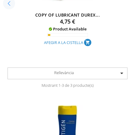
COPY OF LUBRICANT DUREX...
Preu
4,75 €
Product Available

AFEGIR A LA CISTELLA
shopping_cart

Rellevància
Mostrant 1-3 de 3 producte(s)