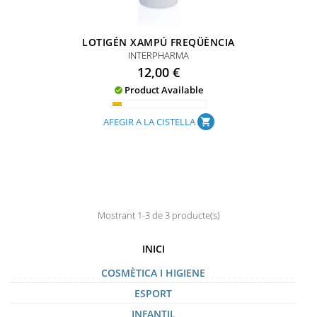
LOTIGÉN XAMPÚ FREQÜÈNCIA
INTERPHARMA
Preu
12,00 €
Product Available

AFEGIR A LA CISTELLA
shopping_cart
Mostrant 1-3 de 3 producte(s)
INICI
COSMÈTICA I HIGIENE
ESPORT
INFANTIL