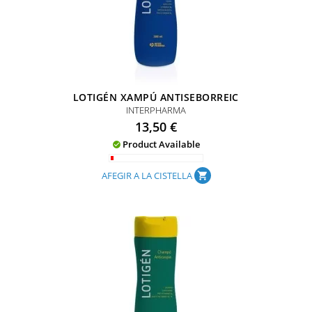
LOTIGÉN XAMPÚ ANTISEBORREIC
INTERPHARMA
Preu
13,50 €
Product Available

AFEGIR A LA CISTELLA
shopping_cart