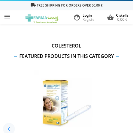
local_shipping
FREE SHIPPING FOR ORDERS OVER 50,00 €
Login
Cistella

face
shopping_basket
Register
0,00 €
COLESTEROL
FEATURED PRODUCTS IN THIS CATEGORY