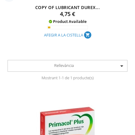
COPY OF LUBRICANT DUREX...
Preu
4,75 €
Product Available

AFEGIR A LA CISTELLA
shopping_cart

Rellevància
Mostrant 1-1 de 1 producte(s)