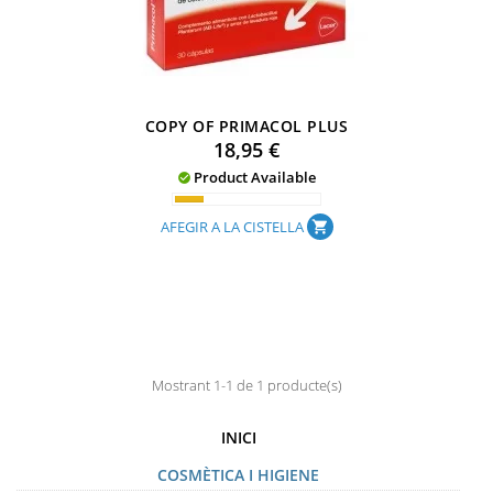
COPY OF PRIMACOL PLUS
Preu
18,95 €
Product Available

AFEGIR A LA CISTELLA
shopping_cart
Mostrant 1-1 de 1 producte(s)
INICI
COSMÈTICA I HIGIENE