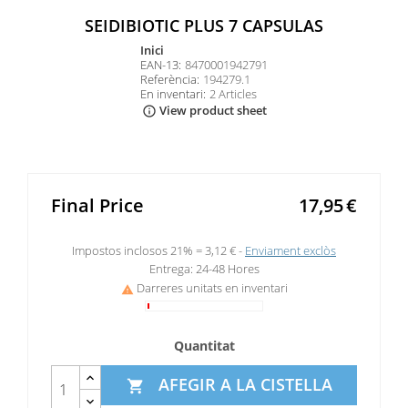
SEIDIBIOTIC PLUS 7 CAPSULAS
inici
EAN-13:
8470001942791
Referència:
194279.1
En inventari:
2 Articles
View product sheet
info_outline
Final Price
17,95
€
Impostos inclosos 21% =
3,12 €
Enviament exclòs
Entrega: 24-48 Hores
Darreres unitats en inventari

Quantitat
AFEGIR A LA CISTELLA
