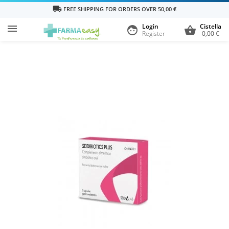
local_shipping
FREE SHIPPING FOR ORDERS OVER 50,00 €
Login
Cistella

face
shopping_basket
Register
0,00 €