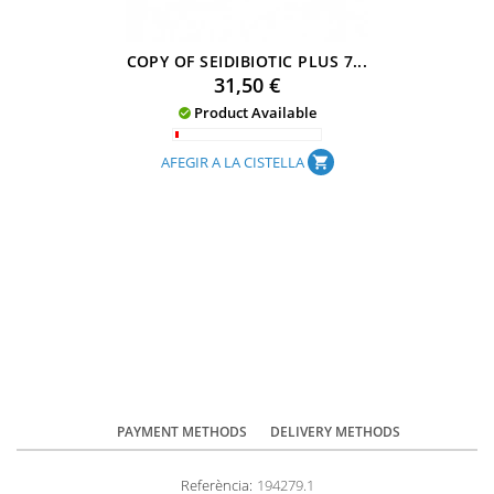
COPY OF SEIDIBIOTIC PLUS 7...
Preu
31,50 €
Product Available

AFEGIR A LA CISTELLA
shopping_cart
PAYMENT METHODS
DELIVERY METHODS
Referència:
194279.1