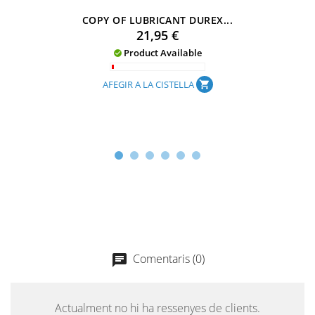
COPY OF LUBRICANT DUREX...
Preu
21,95 €
Product Available

AFEGIR A LA CISTELLA
shopping_cart
Comentaris (0)
chat
Actualment no hi ha ressenyes de clients.